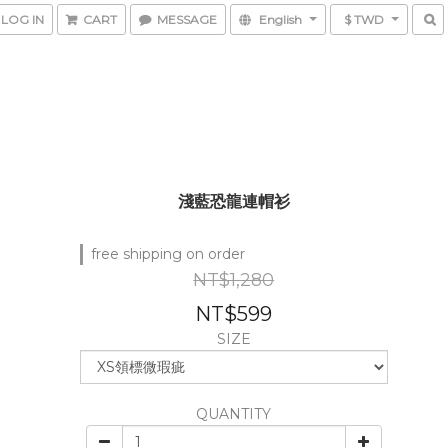
LOG IN
CART
MESSAGE
English
$ TWD
淺藍恐龍連帽衫
free shipping on order
NT$1,280
NT$599
SIZE
QUANTITY