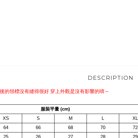
DESCRIPTION
背後的領標沒有縫得很好 穿上外觀是沒有影響的唷～
服裝平量 (cm)
XS
S
M
L
XL
64
66
68
70
72
25
26
27
28
29