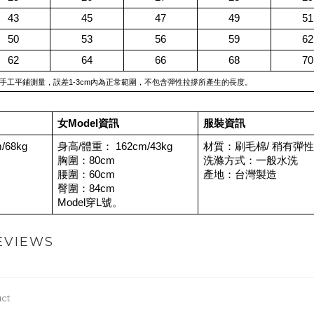
43
45
47
49
51
50
53
56
59
62
62
64
66
68
70
手工平鋪測量，誤差1-3cm內為正常範圍，不包含彈性拉撐所產生的長度。
女Model資訊
服裝資訊
/68kg
身高/體重： 162cm/43kg
材質：刷毛棉/ 稍有彈性
胸圍：80cm
洗滌方式：一般水洗
腰圍：60cm
產地：台灣製造
臀圍：84cm
Model穿L號。
EVIEWS
uct