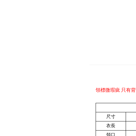
領標微瑕疵 只有
尺寸
衣長
領口