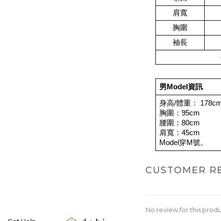
肩寬
胸圍
袖長
男Model資訊
身高/體重： 178cm
胸圍：95cm
腰圍：80cm
肩寬：45cm
Model穿M號。
CUSTOMER R
No review for this prod