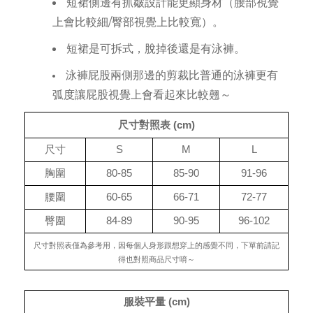
短裙側邊有抓皺設計能更顯身材（腰部視覺
上會比較細/臀部視覺上比較寬）。
短裙是可拆式，脫掉後還是有泳褲。
泳褲屁股兩側那邊的剪裁比普通的泳褲更有
弧度讓屁股視覺上會看起來比較翹～
尺寸對照表 (cm)
尺寸
S
M
L
胸圍
80-85
85-90
91-96
腰圍
60-65
66-71
72-77
臀圍
84-89
90-95
96-102
尺寸對照表僅為參考用，因每個人身形跟想穿上的感覺不同，下單前請記
得也對照商品尺寸唷～
服裝平量 (cm)