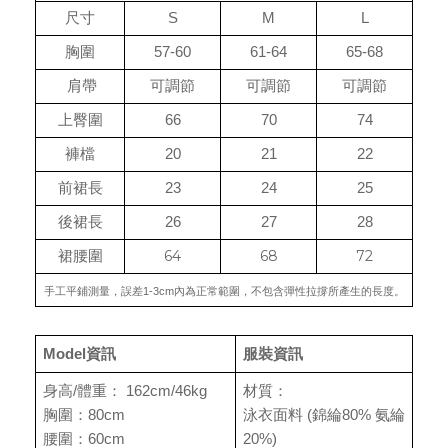
尺寸
S
M
L
胸圍
57-60
61-64
65-68
肩帶
可調節
可調節
可調節
上臀圍
66
70
74
褲檔
20
21
22
前裙長
23
24
25
後裙長
26
27
28
64
68
72
裙腰圍
手工平鋪測量，誤差1-3cm內為正常範圍，不包含彈性拉撐所產生的長度。
Model資訊
服裝資訊
身高/體重： 162cm/46kg
材質：
胸圍：80cm
泳衣面料 (錦綸80% 氨綸
腰圍：60cm
20%)