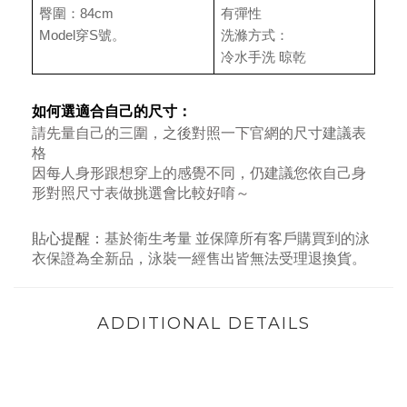
臀圍：84cm
有彈性
Model穿S號。
洗滌方式：
冷水手洗 晾乾
如何選適合自己的尺寸：
請先量自己的三圍，之後對照一下官網的
尺寸建議表
格
因每人身形跟想穿上的感覺不同，仍建議您依自己身
形對照尺寸表做挑選會比較好唷～
貼心提醒：
基於衛生考量 並保障所有客戶購買到的泳
衣保證為全新品，泳裝一經售出皆無法受理退換貨。
ADDITIONAL DETAILS