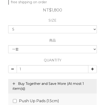
free shipping on order
NT$1,800
SIZE
商品
QUANTITY
Buy Together and Save More
(At most 1
item(s))
Push Up Pads (1.5cm)