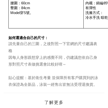
腰圍：60cm
內襯：錦綸85
臀圍：84cm
有彈性
Model穿S號。
洗滌方式：
冷水手洗 晾乾
如何選適合自己的尺寸：
尺寸建議表
請先量自己的三圍，之後對照一下官網的
格
因每人身形跟想穿上的感覺不同，仍建議您依自己身
形對照尺寸表做挑選會比較好唷～
貼心提醒：
基於衛生考量 並保障所有客戶購買到的泳
衣保證為全新品，泳裝一經售出皆無法受理退換貨。
了解更多