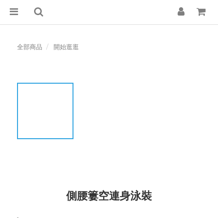
全部商品
開始逛逛
側腰簍空連身泳裝