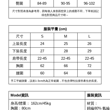
臀圍
84-89
90-95
96-102
 尺寸對照表僅為參考用，因每個人身形跟想穿上的感覺不同，下單前請記
得也對照商品尺寸唷～
服裝平量 (cm)
尺寸
S
M
L
上裝長度
24
25
26
下裝長度
27
28
29
肩帶長度
22-45
22-45
22-45
胸圍
62
66
72
腰圍
60
64
68
手工平鋪測量，誤差1-3cm內為正常範圍，不包含彈性拉撐所產生的長度。
Model資訊
服裝資訊
身高/體重： 162cm/45kg
材質：
胸圍：80cm
錦綸80% 氨綸