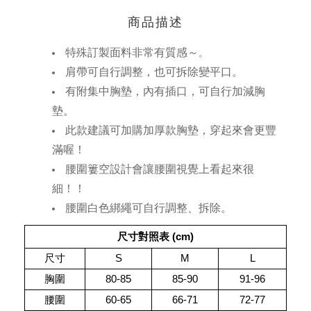
商品描述
特殊訂製面料非常有質感～
。
肩帶可自行調整，也可拆除變平口。
有附集中胸墊，內有插口，可自行加減胸
墊。
此款建議可加購加厚款胸墊，穿起來會更豐
滿喔！
腰圍簍空設計會讓腰圍視覺上看起來很
細！！
腰圍白色綁繩可自行調整、拆除。
尺寸對照表 
(cm)
尺寸
S
M
L
胸圍
80-85
85-90
91-96
腰圍
60-65
66-71
72-77