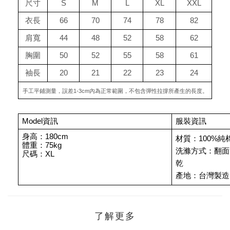
尺寸
S
M
L
XL
XXL
衣長
66
70
74
78
82
肩寬
44
48
52
58
62
胸圍
50
52
55
58
61
袖長
20
21
22
23
24
手工平鋪測量，誤差1-3cm內為正常範圍，不包含彈性拉撐所產生的長度。
Model資訊
服裝資訊
身高：180cm
材質：100%純
體重：75kg
洗滌方式：翻面洗
尺碼：XL
乾
產地：台灣製造
了解更多