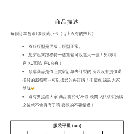
商品描述
每個訂單會送1張收藏小卡（ig上沒有的照片）
衣服版型是男版，版型正常。
想穿起來跟模特一樣寬鬆可以選大一號！男模特
穿 XL寬鬆/ 穿L合身！
預購商品是依照買家訂單去訂製的 所以沒有提供退
換貨的服務唷～可以接受的再訂購！不便處 謝謝大家
體諒
❤️
還有要提醒大家 商品將於
9/25
號 晚間12點結束預購
之後就不會再有了唷 喜歡的不要錯過！
服裝平量 (cm)