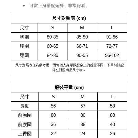
可當上身搭配短褲，非常好看。
尺寸對照表 
(cm)
尺寸
S
M
L
胸圍
80-85
85-90
91-96
腰圍
60-65
66-71
72-77
臀圍
84-89
90-95
96-102
 尺寸對照表僅為參考用，因每個人身形跟想穿上的感覺不同，下單前請記
得也對照商品尺寸唷～
服裝平量 (cm)
尺寸
S
M
L
長度
56
57
58
前胸圍
80
80
80
前腰圍
36
38
40
上臀圍
22
24
26