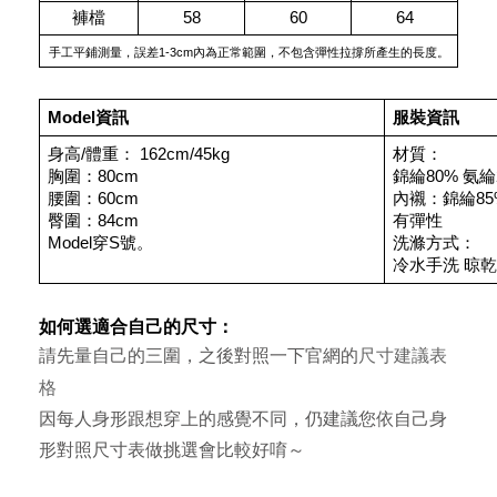
褲檔
58
60
64
手工平鋪測量，誤差1-3cm內為正常範圍，不包含彈性拉撐所產生的長度。
Model資訊
服裝資訊
身高/體重： 162cm/45kg
材質：
胸圍：80cm
錦綸80% 氨綸
腰圍：60cm
內襯：錦綸85
臀圍：84cm
有彈性
Model穿S號。
洗滌方式：
冷水手洗 晾乾
如何選適合自己的尺寸：
尺寸建議表
請先量自己的三圍，之後對照一下官網的
格
因每人身形跟想穿上的感覺不同，仍建議您依自己身
形對照尺寸表做挑選會比較好唷～