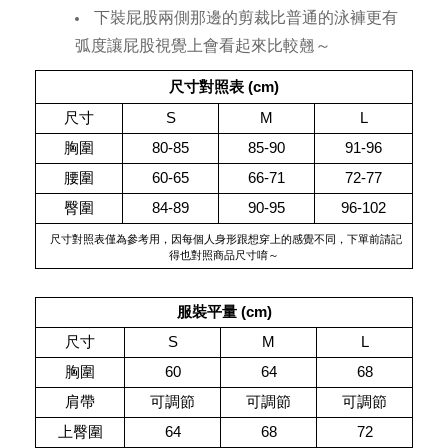
下裝屁股兩側那邊的剪裁比普通的泳褲更有
弧度讓屁股視覺上會看起來比較翹～
尺寸對照表 (cm)
尺寸
S
M
L
胸圍
80-85
85-90
91-96
腰圍
60-65
66-71
72-77
臀圍
84-89
90-95
96-102
 尺寸對照表僅為參考用，因每個人身形跟想穿上的感覺不同，下單前請記
得也對照商品尺寸唷～
服裝平量 (cm)
尺寸
S
M
L
胸圍
60
64
68
肩帶
可調節
可調節
可調節
上臀圍
64
68
72