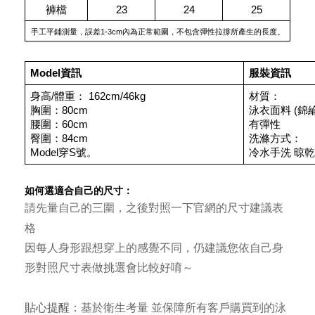
褲檔
23
24
25
手工平鋪測量，誤差1-3cm內為正常範圍，不包含彈性拉撐所產生的長度。
Model資訊
服裝資訊
身高/體重： 162cm/46kg
材質：
胸圍：80cm
泳衣面料 (錦綸
腰圍：60cm
有彈性
臀圍：84cm
洗滌方式：
Model穿S號。
冷水手洗 晾乾
如何選適合自己的尺寸：
尺寸建議表
請先量自己的三圍，之後對照一下官網的
格
因每人身形跟想穿上的感覺不同，仍建議您依自己身
形對照尺寸表做挑選會比較好唷～
貼心提醒：
基於衛生考量 並保障所有客戶購買到的泳