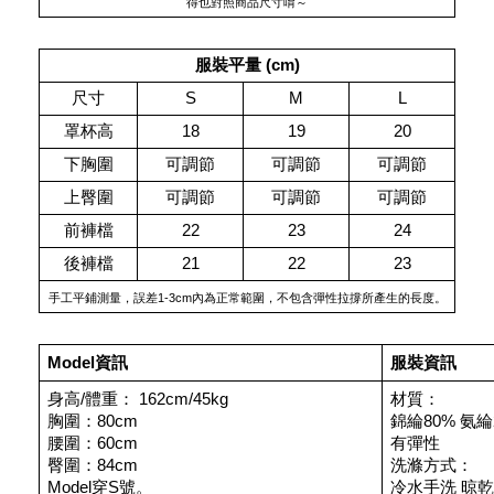
得也對照商品尺寸唷～
服裝平量 (cm)
尺寸
S
M
L
罩杯高
18
19
20
下胸圍
可調節
可調節
可調節
上臀圍
可調節
可調節
可調節
前褲檔
22
23
24
後褲檔
21
22
23
手工平鋪測量，誤差1-3cm內為正常範圍，不包含彈性拉撐所產生的長度。
Model資訊
服裝資訊
身高/體重： 162cm/45kg
材質：
胸圍：80cm
錦綸80% 氨綸
腰圍：60cm
有彈性
臀圍：84cm
洗滌方式：
Model穿S號。
冷水手洗 晾乾