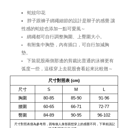
蛇紋印花
脖子跟褲子綁繩細節的設計是辮子的感覺 讓
性感的蛇紋也添加一點可愛風～
綁繩都可自行調整胸圍、上臀圍大小。
有附集中胸墊，內有插口，可自行加減胸
墊。
下裝屁股兩側那邊的剪裁比普通的泳褲更有
弧度一些，這樣穿上去屁股會看起來比較翹～
尺寸對照表 (cm)
尺寸
S
M
L
胸圍
80-85
85-90
91-96
腰圍
60-65
66-71
72-77
臀圍
84-89
90-95
96-102
 尺寸對照表僅為參考用，因每個人身形跟想穿上的感覺不同，下單前請記