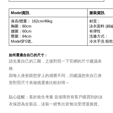
Model資訊
服裝資訊
身高/體重： 162cm/46kg
材質：
胸圍：80cm
泳衣面料 (錦綸
腰圍：60cm
有彈性
臀圍：84cm
洗滌方式：
Model穿S號。
冷水手洗 晾乾
如何選適合自己的尺寸：
尺寸建議表
請先量自己的三圍，之後對照一下官網的
格
因每人身形跟想穿上的感覺不同，仍建議您依自己身
形對照尺寸表做挑選會比較好唷～
貼心提醒：
基於衛生考量 並保障所有客戶購買到的泳
衣保證為全新品，泳裝一經售出皆無法受理退換貨。