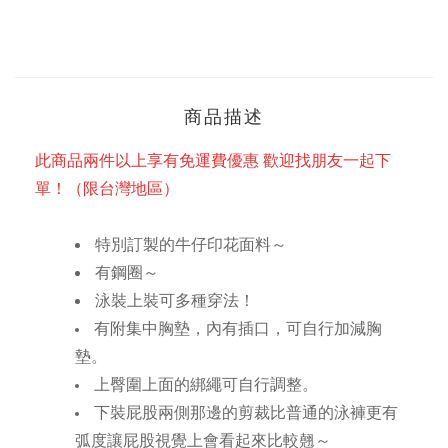
商品描述
此商品兩件以上享有免運費優惠 歡迎找朋友一起下
單！（限台灣地區）
特別訂製的牛仔印花面料～
有鋼圈～
泳裝上裝可多種穿法！
有附集中胸墊，內有插口，可自行加減胸
墊。
上臀圍上面的綁繩可自行調整。
下裝屁股兩側那邊的剪裁比普通的泳褲更有
弧度讓屁股視覺上會看起來比較翹～