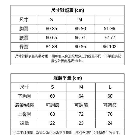
尺寸對照表 (cm)
尺寸
S
M
L
胸圍
80-85
85-90
91-96
腰圍
60-65
66-71
72-77
臀圍
84-89
90-95
96-102
 尺寸對照表僅為參考用，因每個人身形跟想穿上的感覺不同，下單前請記
得也對照商品尺寸唷～
服裝平量 (cm)
尺寸
S
M
L
下胸圍
60
64
68
肩帶/綁繩
可調節
可調節
可調節
上臀圍
68
72
76
褲檔
22
23
24
手工平鋪測量，誤差1-3cm內為正常範圍，不包含彈性拉撐所產生的長度。