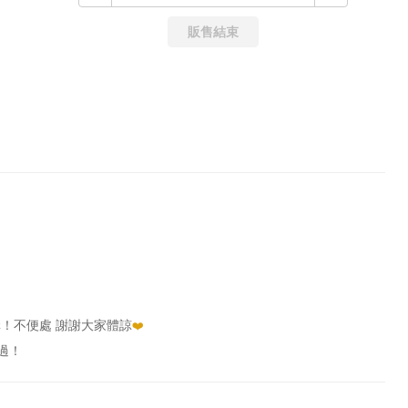
販售結束
！不便處 謝謝大家體諒
❤️
過！